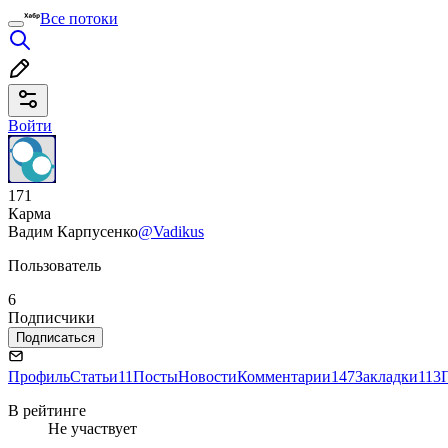
Все потоки
Войти
171
Карма
Вадим Карпусенко
@Vadikus
Пользователь
6
Подписчики
Подписаться
Профиль
Статьи
11
Посты
Новости
Комментарии
147
Закладки
113
В рейтинге
Не участвует