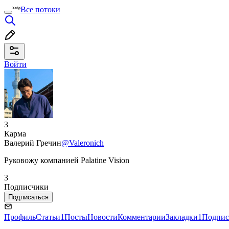
Все потоки
Войти
3
Карма
Валерий Гречин
@Valeronich
Руковожу компанией Palatine Vision
3
Подписчики
Подписаться
Профиль
Статьи
1
Посты
Новости
Комментарии
Закладки
1
Подпис