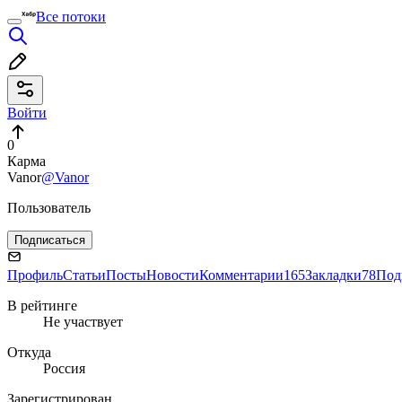
Все потоки
Войти
0
Карма
Vanor
@Vanor
Пользователь
Подписаться
Профиль
Статьи
Посты
Новости
Комментарии
165
Закладки
78
Под
В рейтинге
Не участвует
Откуда
Россия
Зарегистрирован