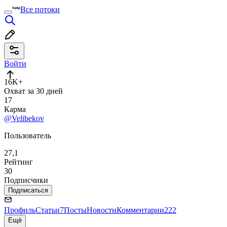
Все потоки
Войти
16K+
Охват за 30 дней
17
Карма
@Velibekov
Пользователь
27,1
Рейтинг
30
Подписчики
Подписаться
Профиль
Статьи
7
Посты
Новости
Комментарии
222
Ещё