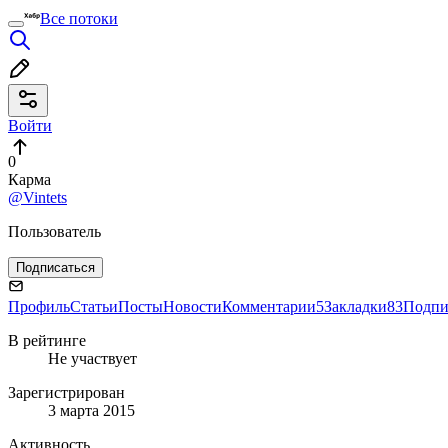
Все потоки
Войти
0
Карма
@Vintets
Пользователь
Подписаться
Профиль
Статьи
Посты
Новости
Комментарии
5
Закладки
83
Подпи
В рейтинге
Не участвует
Зарегистрирован
3 марта 2015
Активность