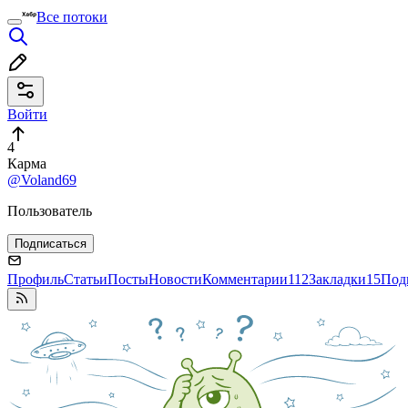
Все потоки
Войти
4
Карма
@Voland69
Пользователь
Подписаться
Профиль
Статьи
Посты
Новости
Комментарии
112
Закладки
15
Под