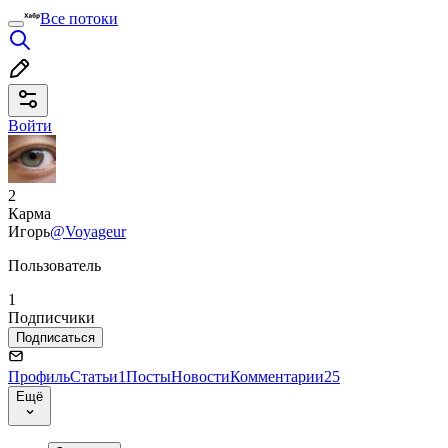
Все потоки
Войти
2
Карма
Игорь
@Voyageur
Пользователь
1
Подписчики
Подписаться
Профиль
Статьи
1
Посты
Новости
Комментарии
25
Ещё