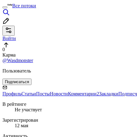
Все потоки
Войти
0
Карма
@Wasdmonster
Пользователь
Подписаться
Профиль
Статьи
Посты
Новости
Комментарии
2
Закладки
Подписч
В рейтинге
Не участвует
Зарегистрирован
12 мая
Активность