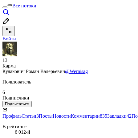
Все потоки
Войти
13
Карма
Кулакович Роман Валерьевич
@Wernisag
Пользователь
6
Подписчики
Подписаться
Профиль
Статьи
3
Посты
Новости
Комментарии
835
Закладки
42
По
В рейтинге
6 012-й