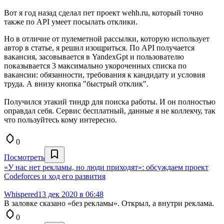
Вот я год назад сделал пет проект wehh.ru, который точно
также по API умеет посылать отклики.
Но в отличие от пулеметной рассылки, которую использует
автор в статье, я решил изощриться. По API получается
вакансия, засовывается в YandexGpt и пользователю
показывается 3 максимально укороченных списка по
вакансии: обязанности, требования к кандидату и условия
труда. А внизу кнопка "быстрый отклик".
Получился этакий тиндр для поиска работы. И он полностью
оправдал себя. Сервис бесплатный, данные я не коллекчу, так
что пользуйтесь кому интересно.
0
Посмотреть
«У нас нет рекламы, но люди приходят»: обсуждаем проект
Codeforces и ход его развития
Whispered
13 дек 2020 в 06:48
В заловке сказано «без рекламы». Открыл, а внутри реклама.
0