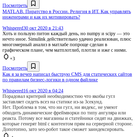
Посмотреть
MATLAB. Пиратство в России. Религия в ИТ. Как управлять
инженерами и как их мотивировать?
Whispered
30 окт 2020 в 21:43
Хоть и пользую питон каждый день, но numpy и scipy — это
нечто иное. Simulink действительно удачно реализован, плюс
многомерный анализ в матлабе попроще сделан в
графическом плане, чем матплотлиб, плотли и иже с ними.
+3
Посмотреть
Как я за вечер написал быструю CMS для статических сайтов
по правилам бизнес-логики в одном файлике
Whispered
16 окт 2020 в 04:24
Порадовал критерий необходимостию что якобы гугл
заставляет сидеть всез на статике из-за 3секунд.
Нет. Проблема в том, что ни гугл, ни яндекс, не умеют
обходить динамические фреймворки по типу ангуляра или
реакта. Потому все магазины и статейники сидят на движках,
которые генерят html с контентом прям на серверной стороне.
Допотопно, зато seo-робот такое сможет заиндексировать.