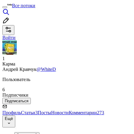
Все потоки
Войти
1
Карма
Андрей Кравчук
@WhiteD
Пользователь
6
Подписчики
Подписаться
Профиль
Статьи
3
Посты
Новости
Комментарии
273
Ещё