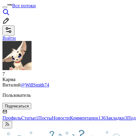
Все потоки
Войти
7
Карма
Виталий
@WillSmith74
Пользователь
Подписаться
Профиль
Статьи
1
Посты
Новости
Комментарии
136
Закладки
3
Под