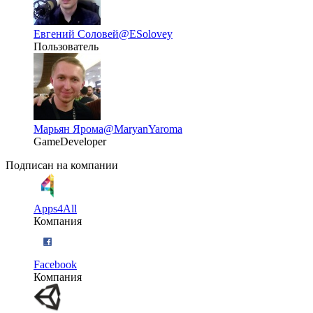
Евгений Соловей
@ESolovey
Пользователь
Марьян Ярома
@MaryanYaroma
GameDeveloper
Подписан на компании
Apps4All
Компания
Facebook
Компания