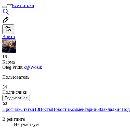
Все потоки
Войти
18
Карма
Oleg Pridiuk
@Wozik
Пользователь
34
Подписчики
Подписаться
Профиль
Статьи
18
Посты
Новости
Комментарии
68
Закладки
4
Под
В рейтинге
Не участвует