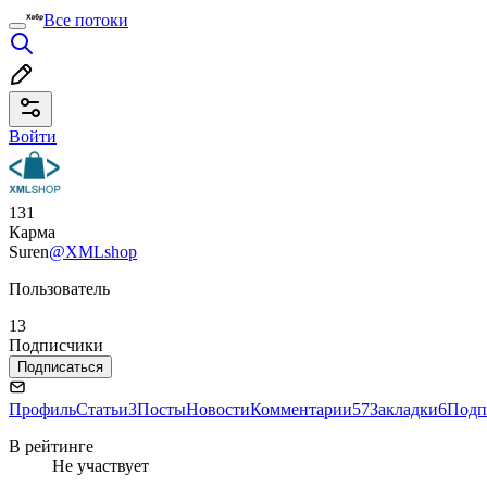
Все потоки
Войти
131
Карма
Suren
@XMLshop
Пользователь
13
Подписчики
Подписаться
Профиль
Статьи
3
Посты
Новости
Комментарии
57
Закладки
6
Подп
В рейтинге
Не участвует