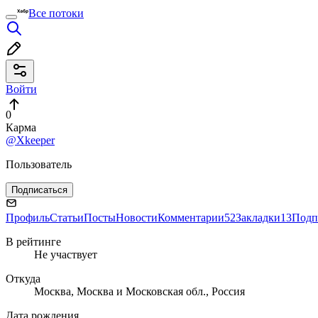
Все потоки
Войти
0
Карма
@Xkeeper
Пользователь
Подписаться
Профиль
Статьи
Посты
Новости
Комментарии
52
Закладки
13
Подп
В рейтинге
Не участвует
Откуда
Москва, Москва и Московская обл., Россия
Дата рождения