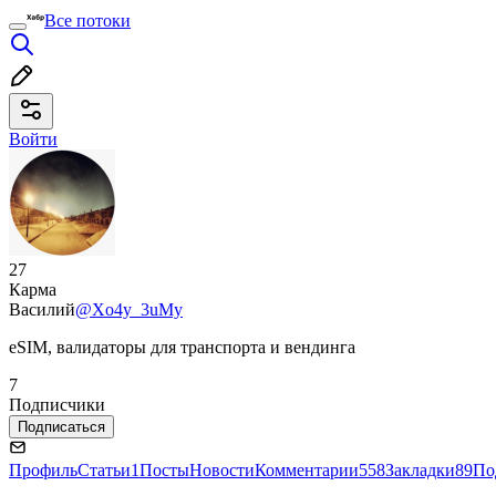
Все потоки
Войти
27
Карма
Василий
@Xo4y_3uMy
eSIM, валидаторы для транспорта и вендинга
7
Подписчики
Подписаться
Профиль
Статьи
1
Посты
Новости
Комментарии
558
Закладки
89
По