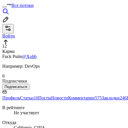
Все потоки
Войти
12
Карма
Fuck Putin
@Xobb
Например: DevOps
6
Подписчики
Подписаться
Профиль
Статьи
10
Посты
Новости
Комментарии
575
Закладки
246
В рейтинге
Не участвует
Откуда
California, США