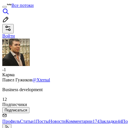
Все потоки
Войти
-1
Карма
Павел Гужиков
@Xternal
Business development
12
Подписчики
Подписаться
Профиль
Статьи
1
Посты
Новости
Комментарии
174
Закладки
44
По