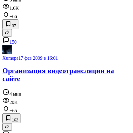
1.6K
+66
37
150
Xumepa
17 фев 2009 в 16:01
Организация видеотрансляции на
сайте
4 мин
20K
+65
162