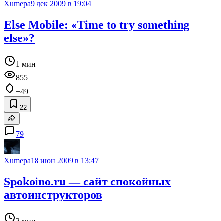
Xumepa
9 дек 2009 в 19:04
Else Mobile: «Time to try something
else»?
1 мин
855
+49
22
79
Xumepa
18 июн 2009 в 13:47
Spokoino.ru — сайт спокойных
автоинструкторов
3 мин