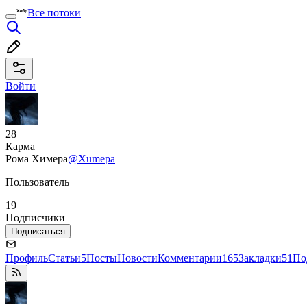
Все потоки
Войти
28
Карма
Рома Химера
@Xumepa
Пользователь
19
Подписчики
Подписаться
Профиль
Статьи
5
Посты
Новости
Комментарии
165
Закладки
51
По