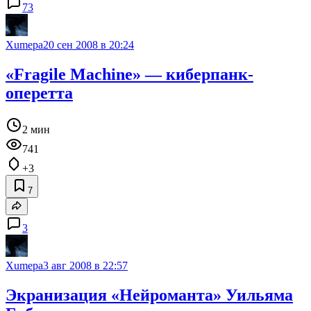
73
Xumepa
20 сен 2008 в 20:24
«Fragile Machine» — киберпанк-
оперетта
2 мин
741
+3
7
3
Xumepa
3 авг 2008 в 22:57
Экранизация «Нейроманта» Уильяма