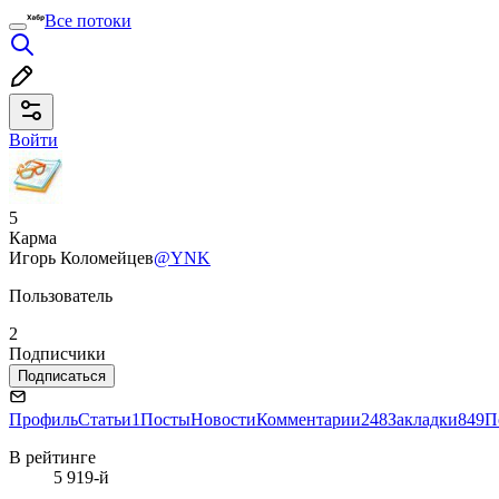
Все потоки
Войти
5
Карма
Игорь Коломейцев
@YNK
Пользователь
2
Подписчики
Подписаться
Профиль
Статьи
1
Посты
Новости
Комментарии
248
Закладки
849
П
В рейтинге
5 919-й