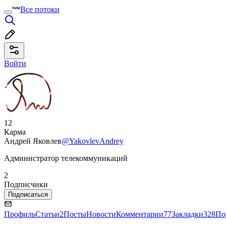
Все потоки
Войти
12
Карма
Андрей Яковлев
@YakovlevAndrey
Администратор телекоммуникаций
2
Подписчики
Подписаться
Профиль
Статьи
2
Посты
Новости
Комментарии
77
Закладки
328
По