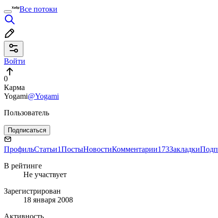
Все потоки
Войти
0
Карма
Yogami
@Yogami
Пользователь
Подписаться
Профиль
Статьи
1
Посты
Новости
Комментарии
173
Закладки
Подп
В рейтинге
Не участвует
Зарегистрирован
18 января 2008
Активность