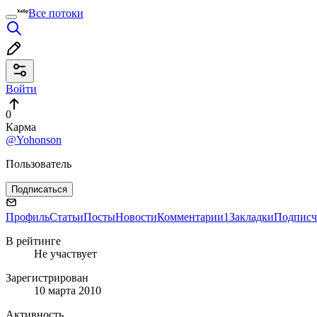
Все потоки
Войти
0
Карма
@Yohonson
Пользователь
Подписаться
Профиль
Статьи
Посты
Новости
Комментарии
1
Закладки
Подписч
В рейтинге
Не участвует
Зарегистрирован
10 марта 2010
Активность