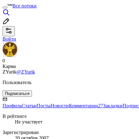
Все потоки
Войти
0
Карма
ZYurik
@ZYurik
Пользователь
Подписаться
Профиль
Статьи
Посты
Новости
Комментарии
27
Закладки
Подпис
В рейтинге
Не участвует
Зарегистрирован
20 октября 2007