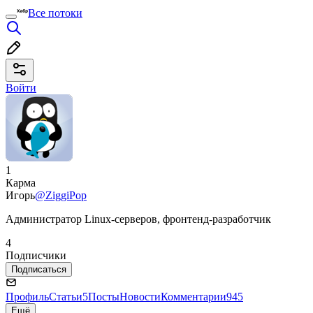
Все потоки
Войти
1
Карма
Игорь
@ZiggiPop
Администратор Linux-серверов, фронтенд-разработчик
4
Подписчики
Подписаться
Профиль
Статьи
5
Посты
Новости
Комментарии
945
Ещё