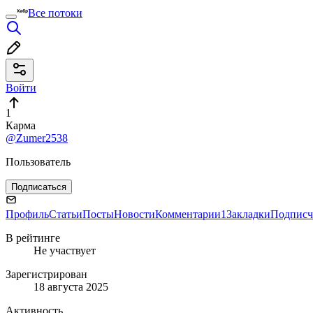
Все потоки
Войти
1
Карма
@Zumer2538
Пользователь
Подписаться
Профиль
Статьи
Посты
Новости
Комментарии
1
Закладки
Подписч
В рейтинге
Не участвует
Зарегистрирован
18 августа 2025
Активность