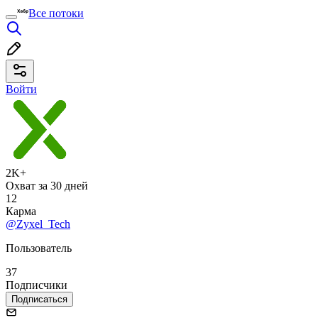
Все потоки
Войти
2K+
Охват за 30 дней
12
Карма
@Zyxel_Tech
Пользователь
37
Подписчики
Подписаться