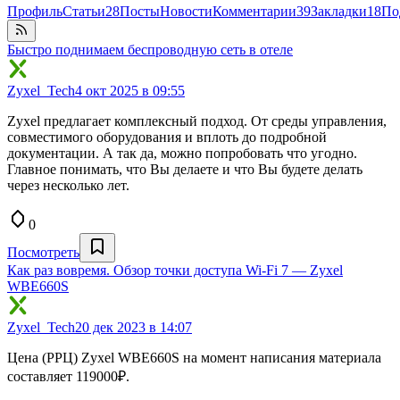
Профиль
Статьи
28
Посты
Новости
Комментарии
39
Закладки
18
По
Быстро поднимаем беспроводную сеть в отеле
Zyxel_Tech
4 окт 2025 в 09:55
Zyxel предлагает комплексный подход. От среды управления,
совместимого оборудования и вплоть до подробной
документации. А так да, можно попробовать что угодно.
Главное понимать, что Вы делаете и что Вы будете делать
через несколько лет.
0
Посмотреть
Как раз вовремя. Обзор точки доступа Wi-Fi 7 — Zyxel
WBE660S
Zyxel_Tech
20 дек 2023 в 14:07
Цена (РРЦ) Zyxel WBE660S на момент написания материала
составляет 119000₽.