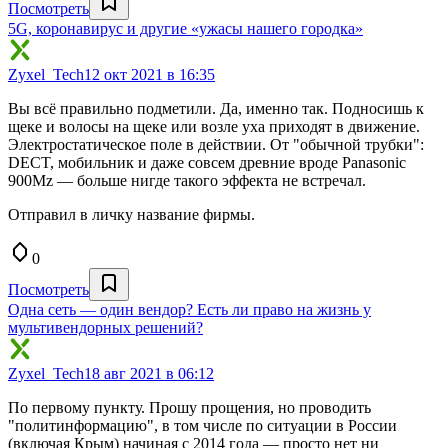
Посмотреть
5G, коронавирус и другие «ужасы нашего городка»
Zyxel_Tech
12 окт 2021 в 16:35
Вы всё правильно подметили. Да, именно так. Подносишь к
щеке и волосы на щеке или возле уха приходят в движение.
Электростатическое поле в действии. От "обычной трубки":
DECT, мобильник и даже совсем древние вроде Panasonic
900Mz — больше нигде такого эффекта не встречал.
Отправил в личку название фирмы.
0
Посмотреть
Одна сеть — один вендор? Есть ли право на жизнь у
мультивендорных решений?
Zyxel_Tech
18 авг 2021 в 06:12
По первому пункту. Прошу прощения, но проводить
"политинформацию", в том числе по ситуации в России
(включая Крым) начиная с 2014 года — просто нет ни