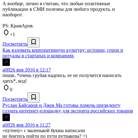
А вообще, лично я считаю, что любые позитивные
публикации в СМИ полезны для любого продукта, и
наоборот.
PS: КрамАров.
+1
Посмотреть
Как взломать корпоративную культуру: истории, герои и
ритуалы в стартапах и компаниях
a0ff
26 янв 2016 в 12:17
пиши, *очень грубая надпись, ее не получится написать
здесь*, код!
0
Посмотреть
Руслан Байсаров и Джек Ма готовы помочь президенту
создать интернет-площадку для экспорта российских товаров
a0ff
26 янв 2016 в 11:27
«путину» с маленькой буквы написали
не боитесь пойти по пути рутракера? =)