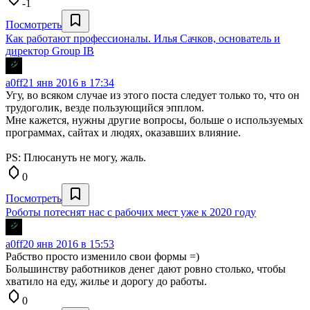
-1
Посмотреть
Как работают профессионалы. Илья Сачков, основатель и
директор Group IB
a0ff
21 янв 2016 в 17:34
Угу, во всяком случае из этого поста следует только то, что он
трудоголик, везде пользующийся эпплом.
Мне кажется, нужны другие вопросы, больше о используемых
программах, сайтах и людях, оказавших влияние.
PS: Плюсануть не могу, жаль.
0
Посмотреть
Роботы потеснят нас с рабочих мест уже к 2020 году
a0ff
20 янв 2016 в 15:53
Рабство просто изменило свои формы =)
Большинству работников денег дают ровно столько, чтобы
хватило на еду, жилье и дорогу до работы.
0