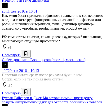
Начало пути гейм-дизайнера
a0ff
1 фев 2016 в 10:51
Как меня бесят привычки офисного планктона к совмещению
в одном тексте русифицированных названий профессии или
роли, и английских терминов, типа «джуниор дизайнер»
совместно с «producer, product manager, product owner».
PS: сама статья ниачом, какая целевая аудитория? школьники,
выбирающие будущую профессию?
+1
Посмотреть
Собеседование в Booking.com (часть 1, московская)
a0ff
29 янв 2016 в 10:13
Перестал читать сразу после рекламы букинг.ком.
Сорри, если не так понял цель статьи.
-12
Посмотреть
Руслан Байсаров и Джек Ма готовы помочь президенту
создать интернет-площадку для экспорта российских товаров