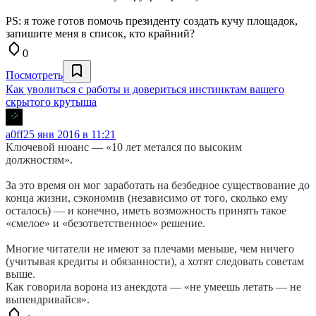
PS: я тоже готов помочь президенту создать кучу площадок,
запишите меня в список, кто крайний?
0
Посмотреть
Как уволиться с работы и довериться инстинктам вашего
скрытого крутыша
a0ff
25 янв 2016 в 11:21
Ключевой нюанс — «10 лет метался по высоким
должностям».
За это время он мог заработать на безбедное существование до
конца жизни, сэкономив (независимо от того, сколько ему
осталось) — и конечно, иметь возможность принять такое
«смелое» и «безответственное» решение.
Многие читатели не имеют за плечами меньше, чем ничего
(учитывая кредиты и обязанности), а хотят следовать советам
выше.
Как говорила ворона из анекдота — «не умеешь летать — не
выпендривайся».