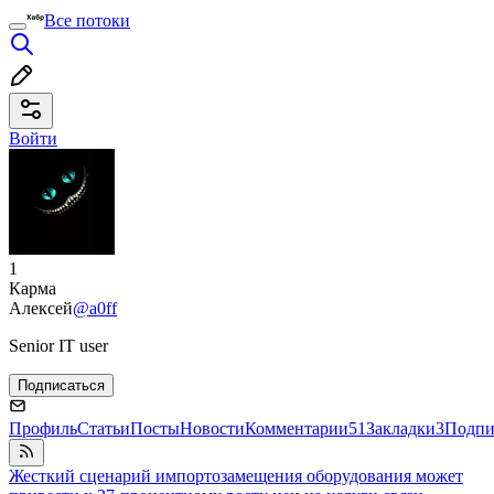
Все потоки
Войти
1
Карма
Алексей
@a0ff
Senior IT user
Подписаться
Профиль
Статьи
Посты
Новости
Комментарии
51
Закладки
3
Подпи
Жесткий сценарий импортозамещения оборудования может