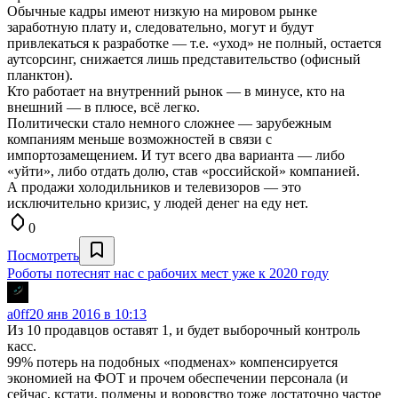
Обычные кадры имеют низкую на мировом рынке
заработную плату и, следовательно, могут и будут
привлекаться к разработке — т.е. «уход» не полный, остается
аутсорсинг, снижается лишь представительство (офисный
планктон).
Кто работает на внутренний рынок — в минусе, кто на
внешний — в плюсе, всё легко.
Политически стало немного сложнее — зарубежным
компаниям меньше возможностей в связи с
импортозамещением. И тут всего два варианта — либо
«уйти», либо отдать долю, став «российской» компанией.
А продажи холодильников и телевизоров — это
исключительно кризис, у людей денег на еду нет.
0
Посмотреть
Роботы потеснят нас с рабочих мест уже к 2020 году
a0ff
20 янв 2016 в 10:13
Из 10 продавцов оставят 1, и будет выборочный контроль
касс.
99% потерь на подобных «подменах» компенсируется
экономией на ФОТ и прочем обеспечении персонала (и
сейчас, кстати, подмены и воровство тоже достаточно частое