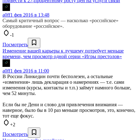
привести к 27-процентному росту цен на услуги связи
a0ff
1 фев 2016 в 13:48
Самый критичный вопрос — насколько «российское»
оборудование «российское».
-1
Посмотреть
Изменение вашей карьеры к лучшему потребует меньше
времени, чем просмотр одной серии «Игры престолов»
a0ff
1 фев 2016 в 11:00
В России Линкедин почти бесполезен, а остальные
«изменения» лишь декларация о намерениях — т.е. сами
изменения (курсы, контакты и т.п.) займут намного больше,
чем 52 минуты.
Если бы не Дени и слово для привлечения внимания —
наверное, было бы в 10 раз меньше просмотров, это, конечно,
тот еще фокус.
+2
Посмотреть