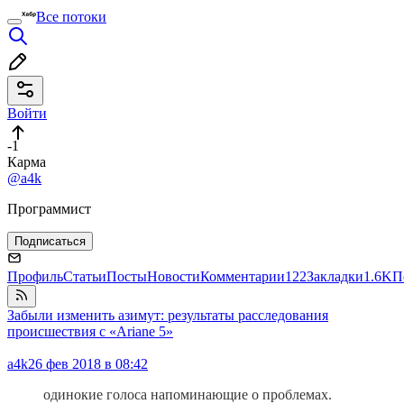
Все потоки
Войти
-1
Карма
@a4k
Программист
Подписаться
Профиль
Статьи
Посты
Новости
Комментарии
122
Закладки
1.6K
П
Забыли изменить азимут: результаты расследования
происшествия с «Ariane 5»
a4k
26 фев 2018 в 08:42
одинокие голоса напоминающие о проблемах.