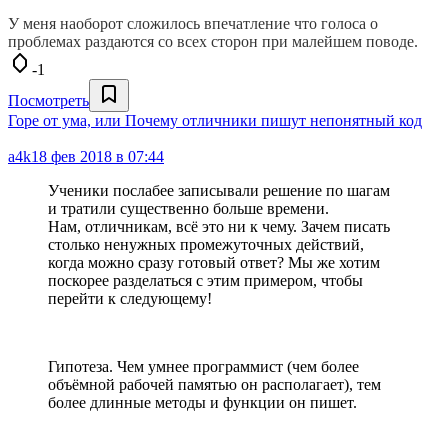
У меня наоборот сложилось впечатление что голоса о
проблемах раздаются со всех сторон при малейшем поводе.
-1
Посмотреть
Горе от ума, или Почему отличники пишут непонятный код
a4k
18 фев 2018 в 07:44
Ученики послабее записывали решение по шагам
и тратили существенно больше времени.
Нам, отличникам, всё это ни к чему. Зачем писать
столько ненужных промежуточных действий,
когда можно сразу готовый ответ? Мы же хотим
поскорее разделаться с этим примером, чтобы
перейти к следующему!
Гипотеза. Чем умнее программист (чем более
объёмной рабочей памятью он располагает), тем
более длинные методы и функции он пишет.