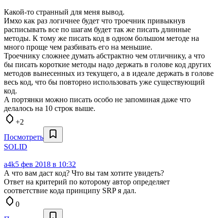
Какой-то странный для меня вывод.
Имхо как раз логичнее будет что троечник привыкнув
расписывать все по шагам будет так же писать длинные
методы. К тому же писать код в одном большом методе на
много проще чем разбивать его на меньшие.
Троечнику сложнее думать абстрактно чем отличнику, а что
бы писать короткие методы надо держать в голове код других
методов вынесенных из текущего, а в идеале держать в голове
весь код, что бы повторно использовать уже существующий
код.
А портянки можно писать особо не запоминая даже что
делалось на 10 строк выше.
+2
Посмотреть
SOLID
a4k
5 фев 2018 в 10:32
А что вам даст код? Что вы там хотите увидеть?
Ответ на критерий по которому автор определяет
соответствие кода принципу SRP я дал.
0