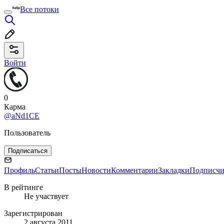
Все потоки
Войти
0
Карма
@aNd1CE
Пользователь
Подписаться
Профиль
Статьи
Посты
Новости
Комментарии
Закладки
Подписч
В рейтинге
Не участвует
Зарегистрирован
2 августа 2011