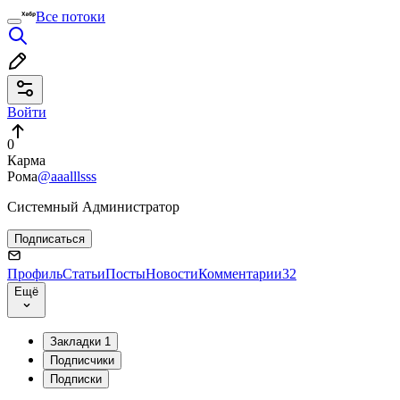
Все потоки
Войти
0
Карма
Рома
@aaalllsss
Системный Администратор
Подписаться
Профиль
Статьи
Посты
Новости
Комментарии
32
Ещё
Закладки
1
Подписчики
Подписки