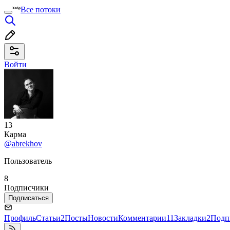
Все потоки
Войти
13
Карма
@abrekhov
Пользователь
8
Подписчики
Подписаться
Профиль
Статьи
2
Посты
Новости
Комментарии
11
Закладки
2
Подп