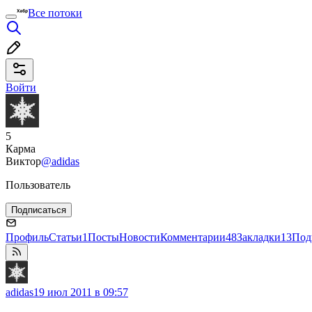
Все потоки
Войти
5
Карма
Виктор
@adidas
Пользователь
Подписаться
Профиль
Статьи
1
Посты
Новости
Комментарии
48
Закладки
13
Под
adidas
19 июл 2011 в 09:57