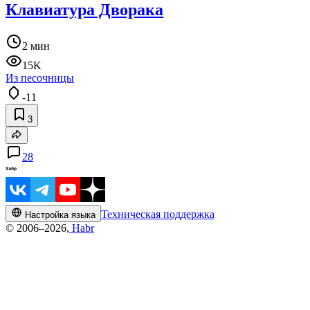
Клавиатура Дворака
2 мин
15K
Из песочницы
-11
3
28
Техническая поддержка
Настройка языка
© 2006–2026,
Habr