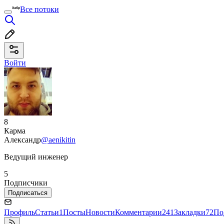
Все потоки
Войти
8
Карма
Александр
@aenikitin
Ведущий инженер
5
Подписчики
Подписаться
Профиль
Статьи
1
Посты
Новости
Комментарии
241
Закладки
72
По