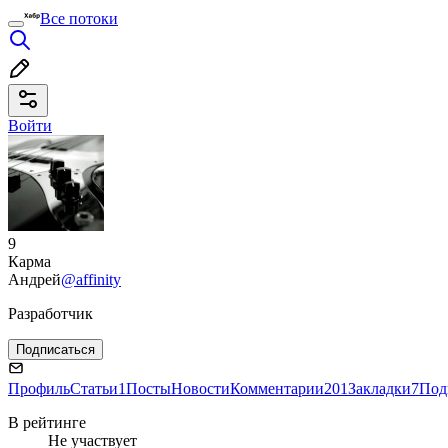
Все потоки
Войти
9
Карма
Андрей
@affinity
Разработчик
Подписаться
Профиль
Статьи
1
Посты
Новости
Комментарии
201
Закладки
7
Под
В рейтинге
Не участвует