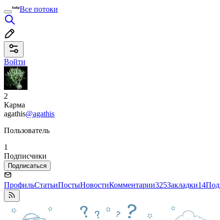
Все потоки
Войти
2
Карма
agathis
@agathis
Пользователь
1
Подписчики
Подписаться
Профиль
Статьи
Посты
Новости
Комментарии
325
Закладки
14
Под