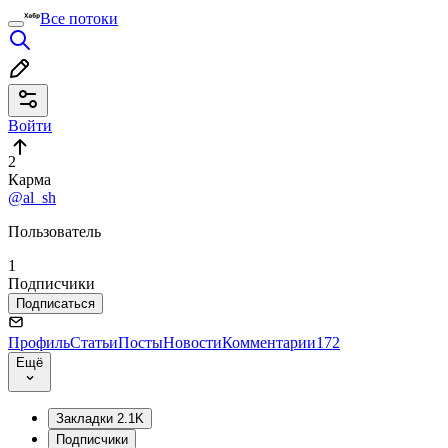
Все потоки
Войти
2
Карма
@al_sh
Пользователь
1
Подписчики
Подписаться
Профиль
Статьи
Посты
Новости
Комментарии
172
Ещё
Закладки
2.1K
Подписчики