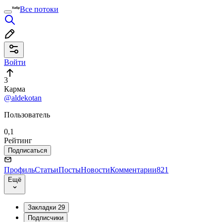
Все потоки
Войти
3
Карма
@aldekotan
Пользователь
0,1
Рейтинг
Подписаться
Профиль
Статьи
Посты
Новости
Комментарии
821
Ещё
Закладки
29
Подписчики