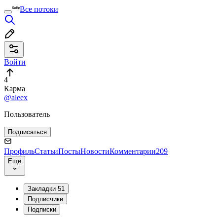
Все потоки
Войти
4
Карма
@aleex
Пользователь
Подписаться
Профиль
Статьи
Посты
Новости
Комментарии
209
Ещё
Закладки
51
Подписчики
Подписки