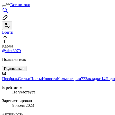
Все потоки
Войти
-1
Карма
@alex8079
Пользователь
Подписаться
Профиль
Статьи
Посты
Новости
Комментарии
72
Закладки
14
Подп
В рейтинге
Не участвует
Зарегистрирован
9 июля 2023
Активность