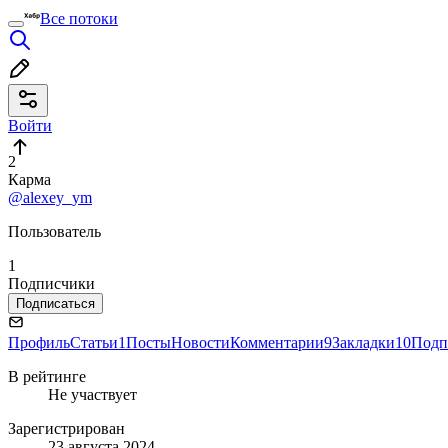
Все потоки
Войти
2
Карма
@alexey_ym
Пользователь
1
Подписчики
Подписаться
Профиль
Статьи
1
Посты
Новости
Комментарии
9
Закладки
10
Подп
В рейтинге
Не участвует
Зарегистрирован
23 августа 2024