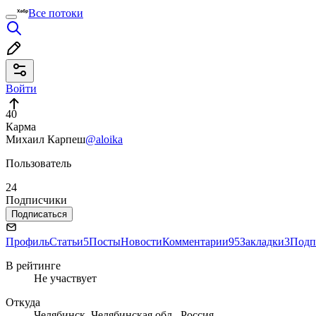
Все потоки
Войти
40
Карма
Михаил Карпеш
@aloika
Пользователь
24
Подписчики
Подписаться
Профиль
Статьи
5
Посты
Новости
Комментарии
95
Закладки
3
Подп
В рейтинге
Не участвует
Откуда
Челябинск, Челябинская обл., Россия