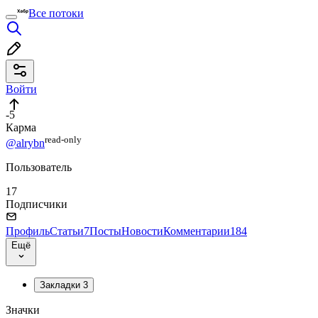
Все потоки
Войти
-5
Карма
read⁠-⁠only
@alrybn
Пользователь
17
Подписчики
Профиль
Статьи
7
Посты
Новости
Комментарии
184
Ещё
Закладки
3
Значки