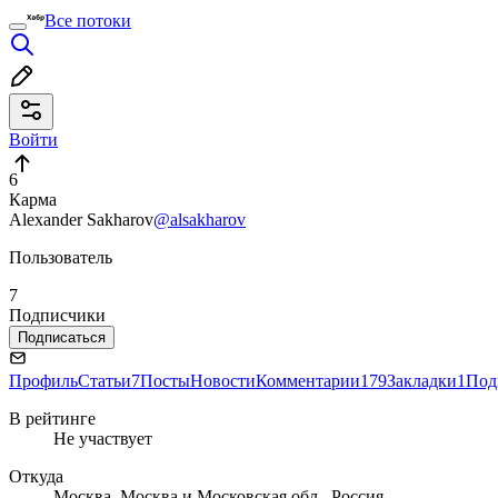
Все потоки
Войти
6
Карма
Alexander Sakharov
@alsakharov
Пользователь
7
Подписчики
Подписаться
Профиль
Статьи
7
Посты
Новости
Комментарии
179
Закладки
1
Под
В рейтинге
Не участвует
Откуда
Москва, Москва и Московская обл., Россия