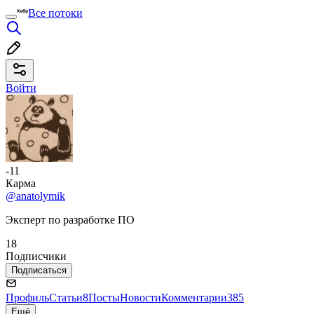
Все потоки
Войти
-11
Карма
@anatolymik
Эксперт по разработке ПО
18
Подписчики
Подписаться
Профиль
Статьи
8
Посты
Новости
Комментарии
385
Ещё