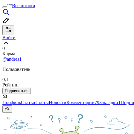
Все потоки
Войти
0
Карма
@andres1
Пользователь
0,1
Рейтинг
Подписаться
Профиль
Статьи
Посты
Новости
Комментарии
79
Закладки
1
Подпи