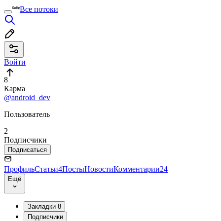
Все потоки
Войти
8
Карма
@android_dev
Пользователь
2
Подписчики
Подписаться
Профиль
Статьи
4
Посты
Новости
Комментарии
24
Ещё
Закладки
8
Подписчики