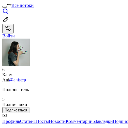
Все потоки
Войти
6
Карма
Ani
@anistep
Пользователь
5
Подписчики
Подписаться
Профиль
Статьи
1
Посты
Новости
Комментарии
5
Закладки
Подпис