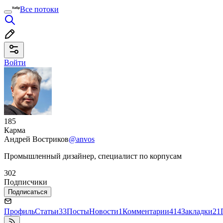
Все потоки
Войти
185
Карма
Андрей Востриков
@anvos
Промышленный дизайнер, специалист по корпусам
302
Подписчики
Подписаться
Профиль
Статьи
33
Посты
Новости
1
Комментарии
414
Закладки
21