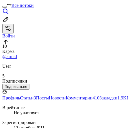
Все потоки
Войти
10
Карма
@armid
User
5
Подписчики
Подписаться
Профиль
Статьи
3
Посты
Новости
Комментарии
410
Закладки
1.9K
В рейтинге
Не участвует
Зарегистрирован
12 октября 2011